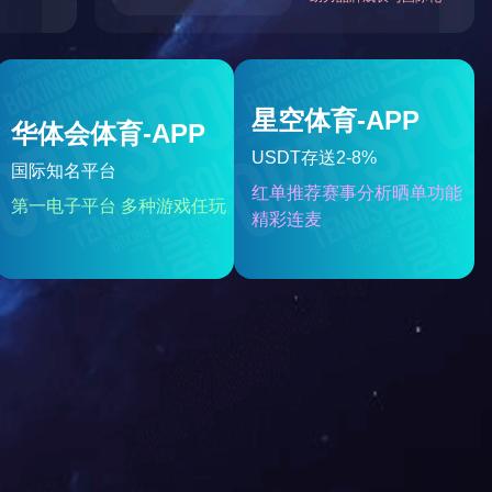
装置，铝厂专用阀，固定式球阀，液控蝶阀，高温蝶
MPA~42MPA，及150LB-25000LN，工作温度
G1cr18Ni9Ti、ZG1、Cr18Ni12mo2Ti等，阀门广泛