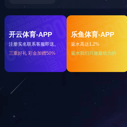
本公司主导产品有闸阀，球阀，截止阀，蝶阀，止回
阀，水利控制阀，调节阀，平板阀，电动驱动装置等有150多种
120℃-1200℃。阀门材质选用LCB、CF8、CF3、CF3M、W
应用于电站、核电、石油、化工、冶金、建筑、制药