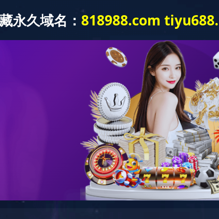
首页
关于我们
产品中心
生产设备
应用领域