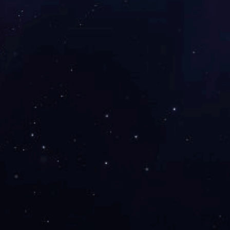
关于远大
产品中
公司简介
气动球阀
生产设备
开云官方
荣誉资质
螺纹闸截
新闻动态
服务中心
开云(中国)
开云网页版登录入口
|
米兰网页版
|
乐鱼网页版
|
乐动在线
|
华体会体育
|
多宝在线开户