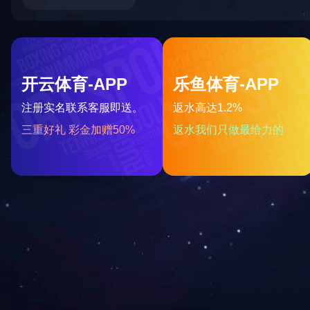
应用领域
关于远大
产品中