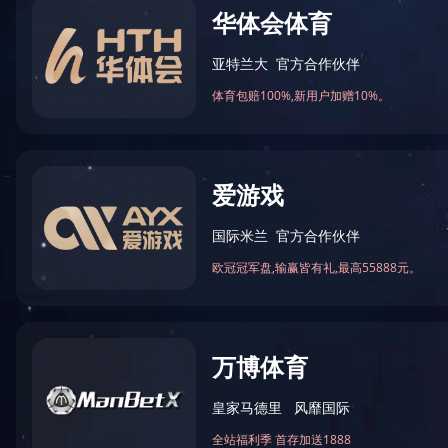
应用领域
应用领域