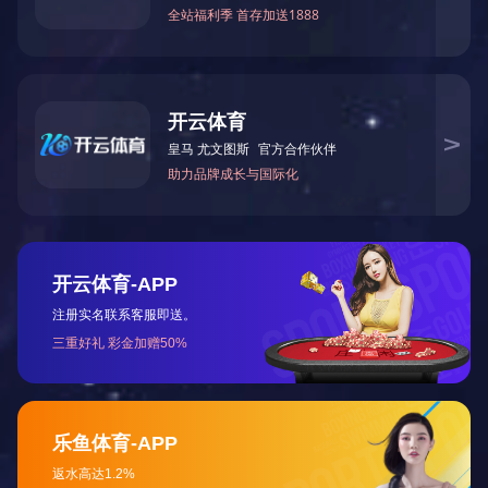
生成设备
生成设备