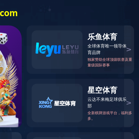
请留言
在线交流
CONTACT
新闻中心
服务中心
开云(中国)