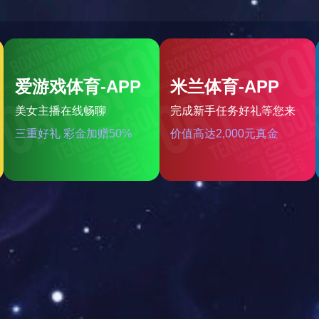
服务中心
分享我们
通道的球体作启闭件，球体随阀杆转动实现启闭动作的阀门。球阀的启闭
备介质，也可用于流体的调节与控制，球阀流体阻力小，结构简单，体积