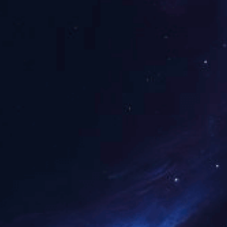
设计标准：
ASME B16.34
连接标准：
ASME B1.20.1(NPT)
、
DIN2999&BS21
、
ISO
试验与检验：
API 598
Design Standard
：
ASME B16.34
End Connections
：
ASME B1.20.1(NPT)
、
DIN2999&BS21
Test and Inspection
：
API 598
咨询
如果你有任何有关报价与合作的事项，请随时给我们发