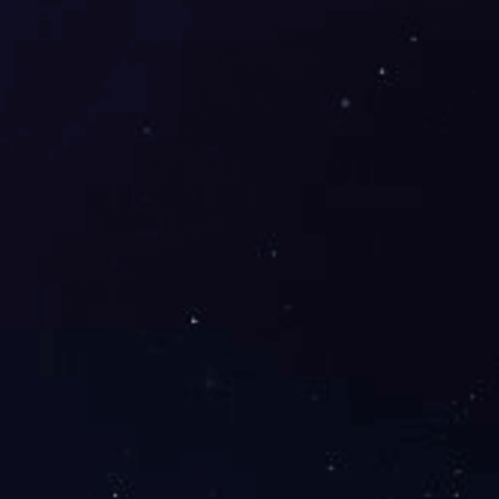
纹
3PC高平台内螺纹
球阀