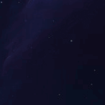
PC六角内螺纹球
2PC高平台内螺
阀
球阀