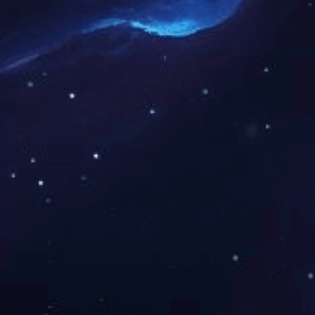
1PC广式内螺纹球
1
阀