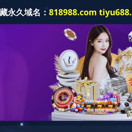
首页
关于我们
产品中心
生产设备
应用领域