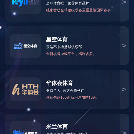
18066444555
Please call:
服务中心
开云(中
下载中心
国)
分享我们：