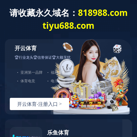
产品中心
螺纹球阀系列
二片式螺纹球阀