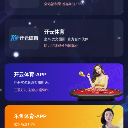
设计标准
Design standards
设计标准：
ASME B16.34
连接标准：
ASME B1.20.1(NPT)
、
DIN2999&BS21
、
ISO228/1&ISO7/1(G
，
BSP/BSPT
，
Rc/Rp)
试验与检验：
API 598
Design Standard
：
ASME B16.34
End Connections
：
ASME B1.20.1(NPT)
、
DIN2999&BS21
、
ISO228/1&ISO7/1(G
，
BSP/BSPT
，
Rc/Rp)
Test and Inspection
：
API 598
咨询
如果你有任何有关报价与合作的事项，请随时给我们发电子邮件
18066444555@163.com
或使用以下询盘表格。我们的销售代表将在
24小时内联系您。感谢您对我们的产品感兴趣。