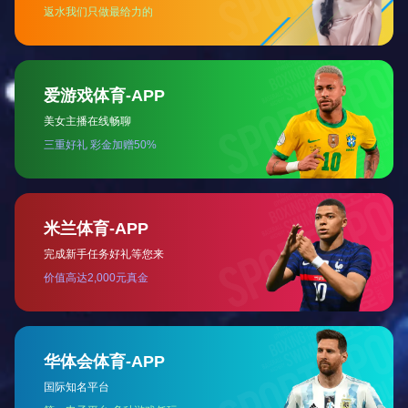
三片式丝口球阀