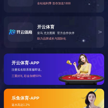
气动V型球阀 VQ647Y-16P