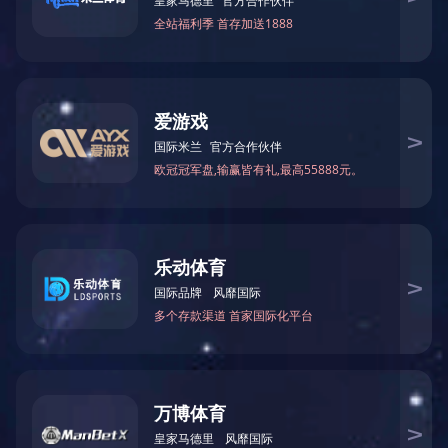
气动高温法兰球阀 Q641F-16P