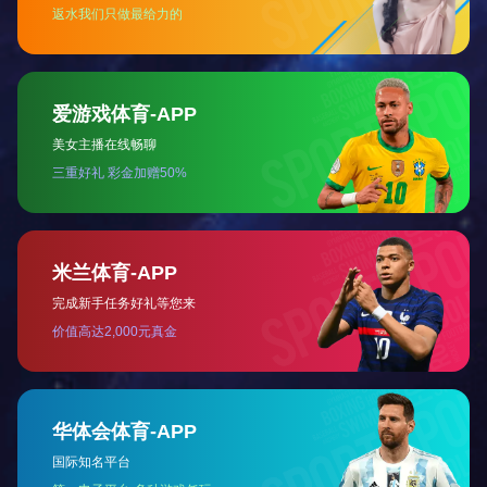
如果你有任何有关报价与合作的事项，请随时给我们发电子邮件
18066444555@163.com
或使用以下询盘表格。我们的销售代表将在
24小时内联系您。感谢您对我们的产品感兴趣。