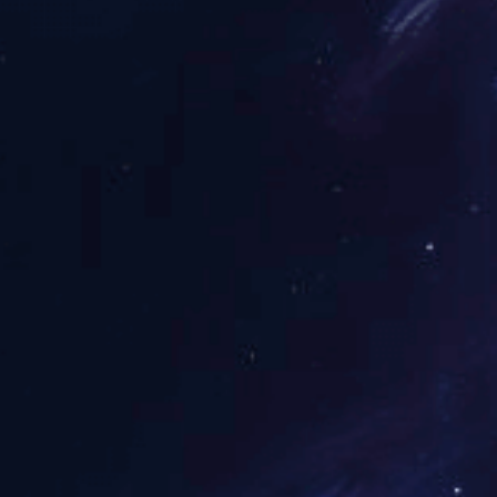
设计特点
1、结构简单，制造和维修比较方便。
2、工作行程小，启闭时间短。
3、密封性好，密封面间磨擦力小，寿命较长。
产品范围
体材料
:不锈钢304，316
口径
:1/2"~2"(DN15~DN50)
连接方式
:BSP,BSPT, NPT
压力范围
:200WOG
工作温度
:-46℃ - +180℃
操作方式
:手轮