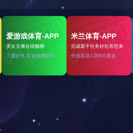
服务中心
分享我们
，必须向阀瓣施加压力，以强制密封面不泄漏。从自密封的阀门出现后，
大，阀杆的直径可以相应地减少。同时，在介质作用下，这种形式的阀门