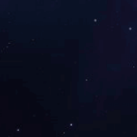
Y型过滤器
关于远大
产品中
公司简介
气动球阀
生产设备
开云官方
荣誉资质
螺纹闸截