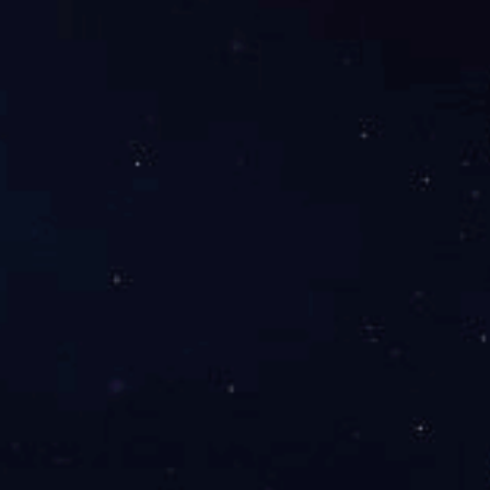
内螺纹Y型止回阀
开云(中国)
电话: 18066444555
邮箱:
18066444555@163.com
地址：浙江温州市龙湾区滨海四道十路459号