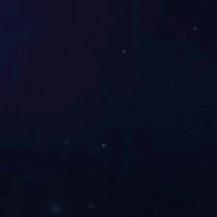
单瓣止回阀
对夹式止回阀
心
系列
电动球阀
站在线登入
螺纹球阀系列
止系列
法兰球阀系列