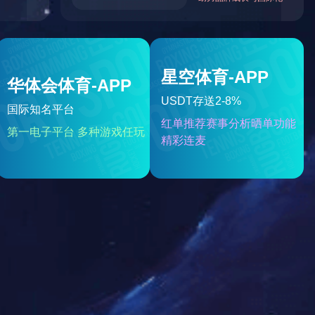
开云(中国)
下载中心
：
内螺纹
,法兰截止阀的介质流向就改由阀瓣上方进入阀腔，
也较严密。