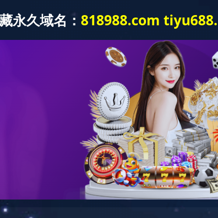
首页
关于我们
产品中心
生产设备
应用领域