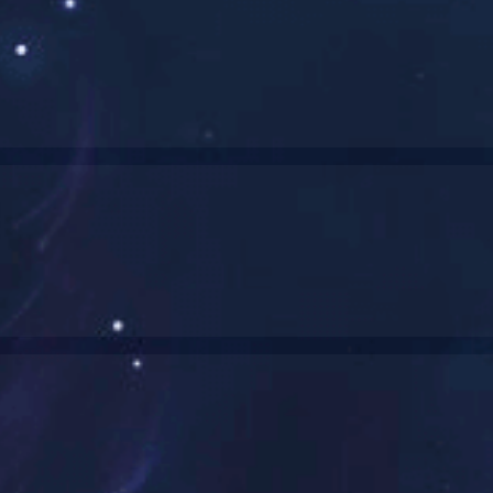
螺纹闸截
内螺纹
180
Please call: