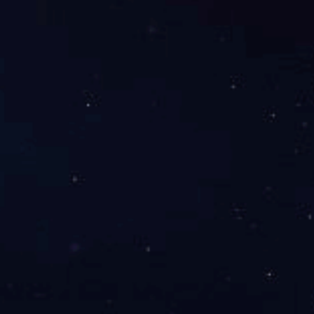
美式内螺纹截止阀
开云(中国)
电话: 18066444555
邮箱:
18066444555@163.com
地址：浙江温州市龙湾区滨海四道十路459号