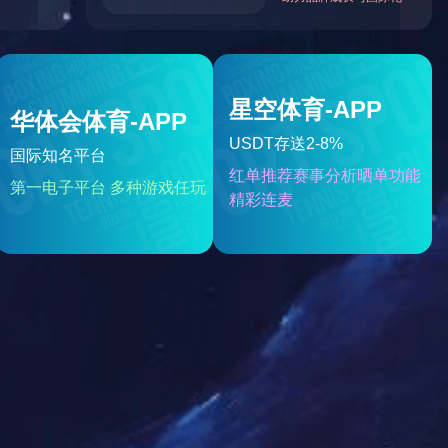
开云(中国)
下载中心
：
构，启闭轻松密封可靠。用来防止管路中的介质倒流。