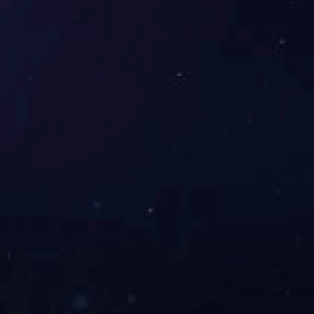
单瓣止回阀
对夹式止回阀
心
系列
电动球阀
站在线登入
螺纹球阀系列
止系列
法兰球阀系列