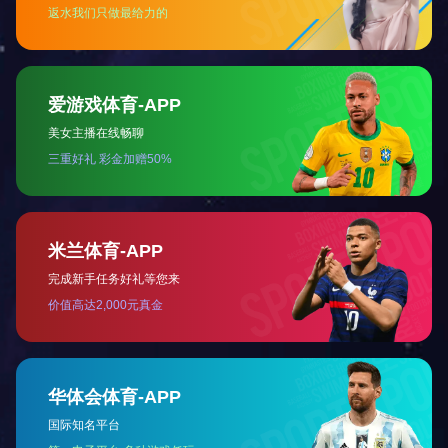
三通法兰球
高平台法兰
阀
球阀
高平台法兰
固定法兰球
球阀
阀