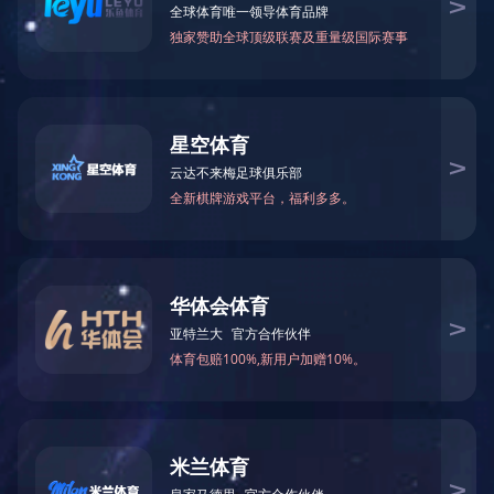
18066444555
Please call:
服务中心
开云(中
下载中心
国)
分享我们：