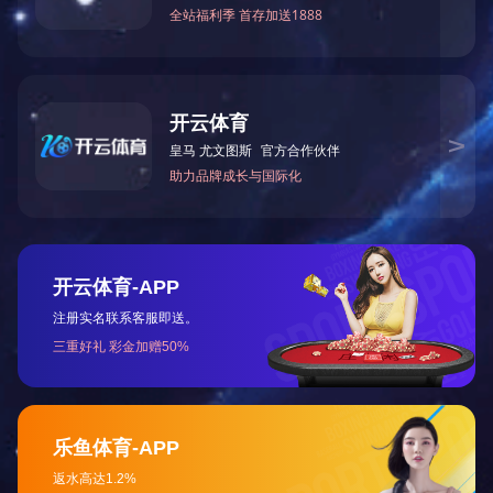
18066444555@163.com
或使用以下询盘表格。我们的销售代表将在
24小时内联系您。感谢您对我们的产品感兴趣。