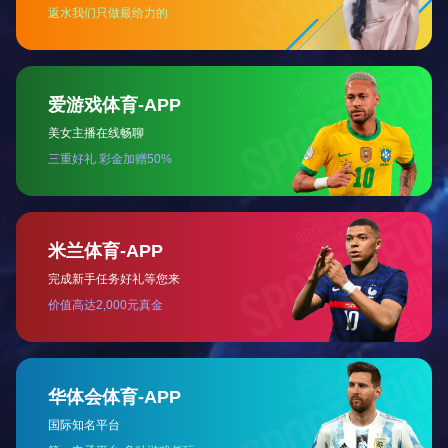
上密封试验：1.76，2.75，4.4，6.93Mpa
气密封试验：0.6Mpa
阀门主体材料：WCB(C)，CF8(P)，CF3(PL)，CF8M(R)，
CF3M(RL)
适用介质：水、油、气、化工、电站等
适用温度：-29℃~180℃
Nominal pressure: 1.6,2.5,4.0,6.3 Mpa
Strength test: 2.4, 3.75,6.0,9.45 Mpa
Seal Test: 1.76,2.75,4.4,6.93 Mpa
The seal test: 1.76,2.75,4.4,6.93 Mpa
Gas seal test: 0.6Mpa
Valve body material: WCB (C), CF8 (P), the
CF3 (PL), CF8M (R), CF3M (RL)
Suitable medium: water, steam, oil products,
nitric acid, acetic acid
Suitable temperature: -29℃~180℃
咨询
如果你有任何有关报价与合作的事项，请随时给我们发电子邮件